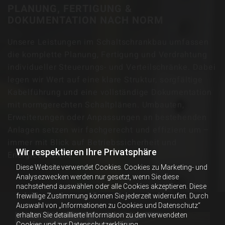
PLANUNG, FERTIGUNG &
DOKUMENTATION NACH NORM
Unsere Leistungen im Schaltschrankbau umfassen
die komplette Planung, Fertigung und Verdrahtung
individueller Steuerungs- und Verteilschränke. Dabei
legen wir Wert auf eine klare Struktur, sorgfältige
Kabelführung und eine vollständige Dokumentation
mit normgerechten Schaltplänen. Umbauten,
Erweiterungen oder Anpassungen an bestehenden
Anlagen setzen wir fachgerecht und effizient um –
immer mit Blick auf Betriebssicherheit und
Wir respektieren Ihre Privatsphäre
Energieeffizienz.
Diese Website verwendet Cookies. Cookies zu Marketing- und
Analysezwecken werden nur gesetzt, wenn Sie diese
nachstehend auswählen oder alle Cookies akzeptieren. Diese
freiwillige Zustimmung können Sie jederzeit widerrufen. Durch
Auswahl von „Informationen zu Cookies und Datenschutz“
erhalten Sie detaillierte Information zu den verwendeten
Cookies und zur Datenschutzerklärung.