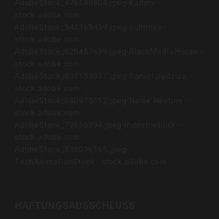
AdobeStock_476599804.jpeg-Kadmy -
stock.adobe.com
AdobeStock_542369459.jpeg-puhimec -
stock.adobe.com
AdobeStock_620457699.jpeg-BlackMediaHouse -
stock.adobe.com
AdobeStock_632153037.jpeg-Daniel Jędzura -
stock.adobe.com
AdobeStock_680975112.jpeg-Naise Nexture -
stock.adobe.com
AdobeStock_79856294.jpeg-industrieblick -
stock.adobe.com
AdobeStock_838036165.jpeg-
TechAnimationStock - stock.adobe.com
HAFTUNGSAUSSCHLUSS