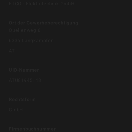
ETCO - Elektrotechnik GmbH
Ort der Gewerbeberechtigung
Quellenweg 6
6336 Langkampfen
AT
UID-Nummer
ATU81945148
Rechtsform
GmbH
Firmenbuchnummer