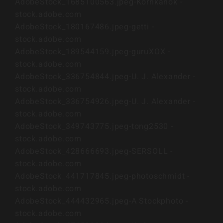
AdobeStock_1685100563.jpeg-Kornkanok -
stock.adobe.com
AdobeStock_180167486.jpeg-getti -
stock.adobe.com
AdobeStock_189544159.jpeg-guruXOX -
stock.adobe.com
AdobeStock_336754844.jpeg-U. J. Alexander -
stock.adobe.com
AdobeStock_336754926.jpeg-U. J. Alexander -
stock.adobe.com
AdobeStock_349743775.jpeg-tong2530 -
stock.adobe.com
AdobeStock_428666693.jpeg-SERSOLL -
stock.adobe.com
AdobeStock_441717845.jpeg-photoschmidt -
stock.adobe.com
AdobeStock_444432965.jpeg-A Stockphoto -
stock.adobe.com